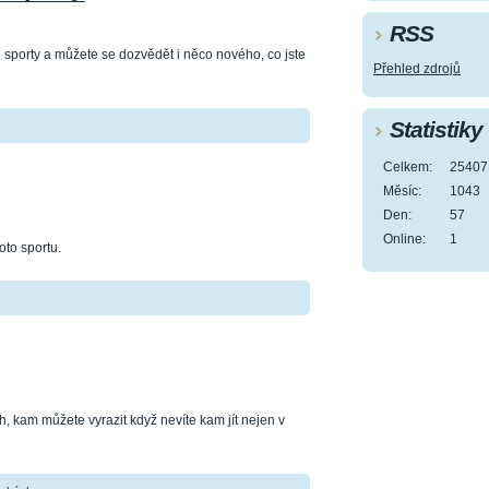
RSS
sporty a můžete se dozvědět i něco nového, co jste
Přehled zdrojů
Statistiky
Celkem:
25407
Měsíc:
1043
Den:
57
Online:
1
oto sportu.
, kam můžete vyrazit když nevíte kam jít nejen v