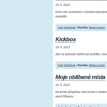
19. 6. 2023
Dnes vás seznámím s různými bojovými 
nevěděli.
Celý příspěvek
|
Rubrika:
Bojové sporty
Kickbox
19. 6. 2023
Zde se pokusím vylíčit své prožitky z toh
Celý příspěvek
|
Rubrika:
Bojové sporty
Moje oblíbené místa
19. 6. 2023
Na tomto příspěvku vám povím o místech
okolí Příbrami.