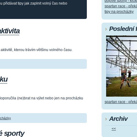
bojové sporty - kic
 přidávat tipy jak zaplnit volný čas nebo
spartan race - pře
tipy na procházky
Poslední 
ktivita
aktivitě, kterou trávím většinu volného času.
zku
doporučila (ne)brat na výlet nebo jen na procházku
spartan race - pře
Archiv
ocházky
<<
é sporty