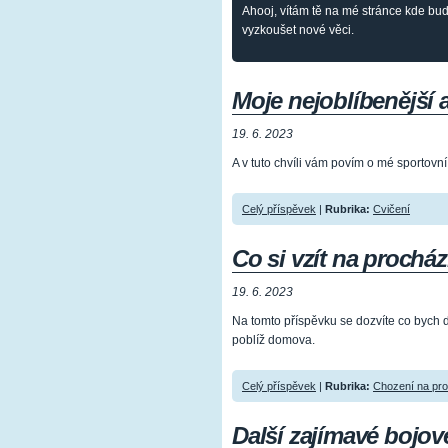
Ahooj, vítám tě na mé stránce kde budu
vyzkoušet nové věci.
Moje nejoblíbenější a
19. 6. 2023
A v tuto chvíli vám povím o mé sportovní 
Celý příspěvek
|
Rubrika:
Cvičení
Co si vzít na prochá
19. 6. 2023
Na tomto příspěvku se dozvíte co bych 
poblíž domova.
Celý příspěvek
|
Rubrika:
Chození na pr
Další zajímavé bojov