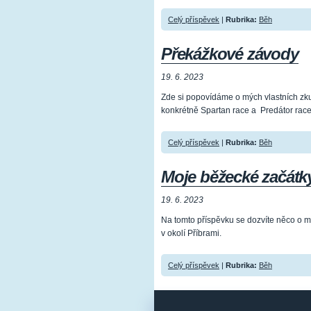
Celý příspěvek
|
Rubrika:
Běh
Překážkové závody
19. 6. 2023
Zde si popovídáme o mých vlastních zk
konkrétně Spartan race a Predátor race
Celý příspěvek
|
Rubrika:
Běh
Moje běžecké začátky
19. 6. 2023
Na tomto příspěvku se dozvíte něco o 
v okolí Příbrami.
Celý příspěvek
|
Rubrika:
Běh