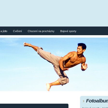
a jídlo
Cvičení
Chození na procházky
Bojové sporty
Fotoalbu