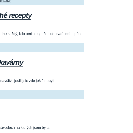
ocházky
hé recepty
ádne každý, kdo umí alespoň trochu vařit nebo péct.
 kavárny
vštívit jestli jste zde ještě nebyli.
závodech na kterých jsem byla.