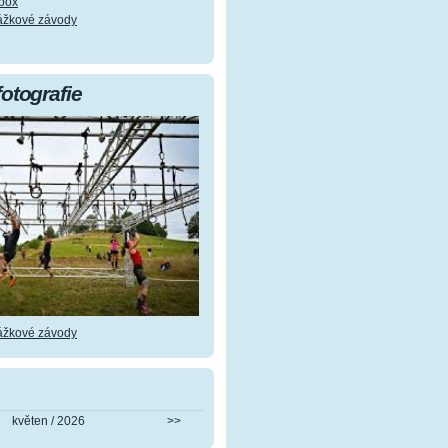
kbox
kážkové závody
fotografie
kážkové závody
květen / 2026
>>