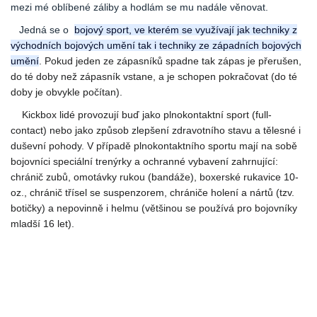
mezi mé oblíbené záliby a hodlám se mu nadále věnovat.
Jedná se o
bojový sport, ve kterém se využívají jak techniky z
východních bojových umění tak i techniky ze západních bojových
umění
.
Pokud jeden ze zápasníků spadne tak zápas je přerušen,
do té doby než zápasník vstane, a je schopen pokračovat (do té
doby je obvykle počítan).
Kickbox lidé provozují buď jako plnokontaktní sport (full-
contact) nebo jako způsob zlepšení zdravotního stavu a tělesné i
duševní pohody. V případě plnokontaktního sportu mají na sobě
bojovníci speciální trenýrky a ochranné vybavení zahrnující:
chránič zubů, omotávky rukou (bandáže), boxerské rukavice 10-
oz., chránič třísel se suspenzorem, chrániče holení a nártů (tzv.
botičky) a nepovinně i helmu (většinou se používá pro bojovníky
mladší 16 let).